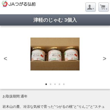
津軽のじゃむ 3個入
<
>
お取扱期間:通年
岩木山の麓、冷涼な気候で育った"つがるの桃"と"りんご"と"スチュ