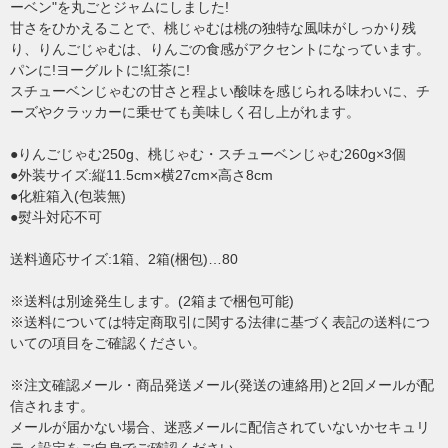
ーベン"を丸ごとジャムにしました!
甘さをひかえることで、桃じゃむは桃の独特な風味がしっかり残
り、りんごじゃむは、りんごの食感がアクセントになっています。
パンに!ヨーグルトに!紅茶に!
スチューベンじゃむの甘さと程よい酸味を感じられる味わいに、チ
ーズやクラッカーに乗せても美味しく召し上がれます。
●りんごじゃむ250g、桃じゃむ・スチューベンじゃむ260g×3個
●外装サイズ:縦11.5cm×横27cm×高さ8cm
●化粧箱入(包装無)
●熨斗対応不可
送料適応サイズ:1箱、2箱(梱包)…80
※送料は別途発生します。(2箱まで梱包可能)
※送料については特定商取引に関する法律に基づく表記の送料につ
いての項目をご確認ください。
※注文確認メール・商品発送メール(発送の連絡用)と2回メールが配
信されます。
メールが届かない場合、迷惑メールに配信されていないかセキュリ