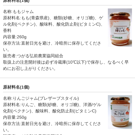
原材料名(1個)
名称:ももジャム
原材料名:もも(青森県産)、糖類(砂糖、オリゴ糖)、ゲ
ル化剤(ペクチン)、酸味料、酸化防止剤(ビタミンC)、
香料
内容量:260g
保存方法:直射日光を避け、冷暗所に保存してくださ
い。
販売者:つがる弘前農業協同組合
取扱上の注意開封後は必ず冷蔵庫(10℃以下)で保存し、なるべく早
めにお召し上がりください。
原材料名(1個)
名称:りんごジャム(プレザーブスタイル)
原材料名:りんご、糖類(砂糖、オリゴ糖)、洋酒/ゲル
化剤(ペクチン)、酸味料、酸化防止剤(ビタミンC)
内容量:250g
保存方法:直射日光を避け、冷暗所に保存してくださ
い。