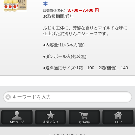
本
3,700～7,400
円
販売価格(税込):
お取扱期間:通年
ふじを主体に、芳醇な香りとマイルドな味に
仕上げた混濁りんごジュースです。
●内容量:1L×6本入(瓶)
●ダンボール入(包装無)
●送料適応サイズ:1箱…100 2箱(梱包)…140