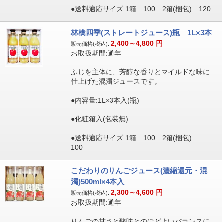
●送料適応サイズ:1箱…100 2箱(梱包)…120
林檎四季(ストレートジュース)瓶 1L×3本
2,400～4,800
円
販売価格(税込):
お取扱期間:通年
ふじを主体に、芳醇な香りとマイルドな味に
仕上げた混濁ジュースです。
●内容量:1L×3本入(瓶)
●化粧箱入(包装無)
●送料適応サイズ:1箱…100 2箱(梱包)…
100
こだわりのりんごジュース(濃縮還元・混
濁)500ml×4本入
2,300～4,600
円
販売価格(税込):
お取扱期間:通年
りんごの甘さと酸味とのほどよいバランスに