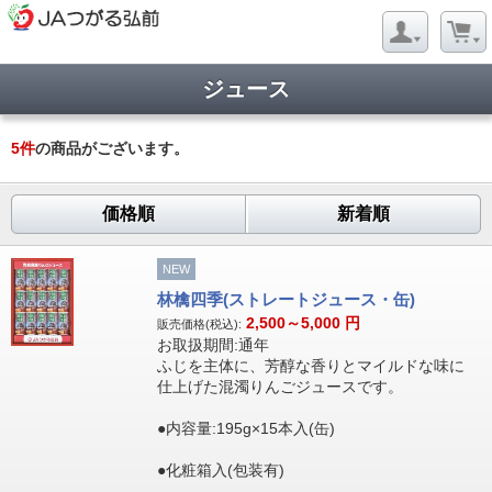
ジュース
5
件
の商品がございます。
価格順
新着順
NEW
林檎四季(ストレートジュース・缶)
2,500～5,000
円
販売価格(税込):
お取扱期間:通年
ふじを主体に、芳醇な香りとマイルドな味に
仕上げた混濁りんごジュースです。
●内容量:195g×15本入(缶)
●化粧箱入(包装有)